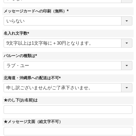
須
)
メッセージカードへの印刷（無料）
(
必
須
)
名入れ文字数
(
必
須
)
バルーンの種類は
(
必
須
)
北海道・沖縄県への配送は不可
(
必
須
)
★のし下(お名前)は
★メッセージ文面（絵文字不可）