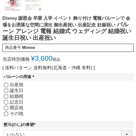
Disney 謝恩会 卒業 入学 イベント 飾り付け 電報バルーンで 会
バル
場をお洒落な空間に演出 御出産祝い 出産記念 妊娠祝い
ーン アレンジ 電報 結婚式 ウェディング 結婚祝い
誕生日祝い 出産祝い
商品番号
Minnie
¥
3,600
当店特別価格
税込
送料パターン
送料無料(北海道・沖縄 有料)
バルーンの用途
(
出産祝
必
誕生日
須
結婚祝
)
記念日
開店祝
その他
熨斗(のし)の希望
(
必