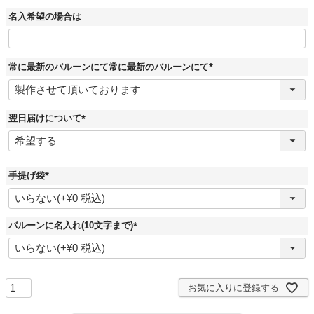
名入希望の場合は
常に最新のバルーンにて常に最新のバルーンにて
(
必
須
)
翌日届けについて
(
必
須
)
手提げ袋
(
必
須
)
バルーンに名入れ(10文字まで)
(
必
須
)
お気に入りに登録する