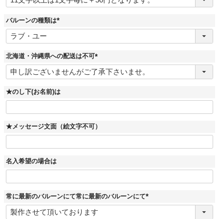
須
)
バルーンの種類は
(
必
須
)
北海道・沖縄県への配送は不可
(
必
須
)
★のし下(お名前)は
★メッセージ文面（絵文字不可）
名入希望の場合は
常に最新のバルーンにて常に最新のバルーンにて
(
必