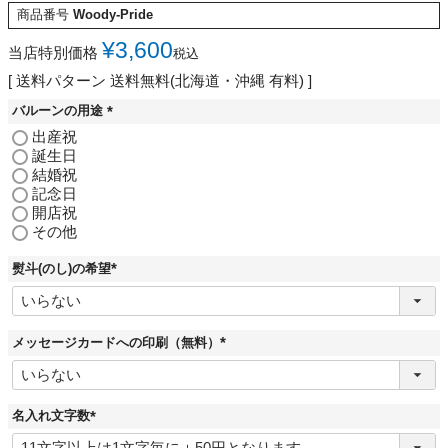
商品番号
Woody-Pride
¥
3,600
当店特別価格
税込
送料パターン
送料無料(北海道・沖縄 有料)
バルーンの用途
(
出産祝
必
誕生日
須
結婚祝
)
記念日
開店祝
その他
熨斗(のし)の希望
(
必
須
)
メッセージカードへの印刷（無料）
(
必
須
)
名入れ文字数
(
必