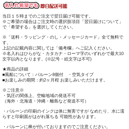
当日１５時までのご注文で翌日届け可能です。
※ご希望の場合はご注文時の選択肢項目「翌日届けについて」
で「希望する」を選択してください。
※「送料・ラッピング・のし・メッセージカード」全て無料で
す。
上記の記載内容に関しては「備考欄」へご記入ください。
※名入れはひらがな・カタカナ・ローマ字のいずれかで最大10
文字以内となります。(※記号・絵文字は不可)
★商品の詳細
■風船について：バルーン8個付 ・空気タイプ
■お楽しみの期間：約2ヶ月程 お楽しみいただけます。
※ご注意※
・気圧の関係上、空輸地域の発送不可
（海外・北海道・沖縄・離島など発送不可）
・バルーンの印刷のインクは体に無害ですが なめたり、水に濡
らすと印刷面がはがれ落ちる 可能性があります。
・バルーンに棒が付いておりますのでご注意ください。