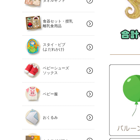
タオルギフト
食器セット・授乳
離乳食用品
スタイ・ビブ
(よだれかけ)
ベビーシューズ
ソックス
ベビー服
おくるみ