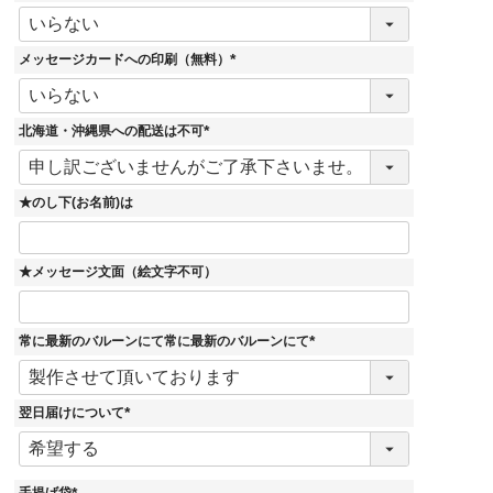
(
必
須
)
メッセージカードへの印刷（無料）
(
必
須
)
北海道・沖縄県への配送は不可
(
必
須
)
★のし下(お名前)は
★メッセージ文面（絵文字不可）
常に最新のバルーンにて常に最新のバルーンにて
(
必
須
)
翌日届けについて
(
必
須
)