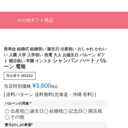
その他ギフト商品
発表会 結婚式 結婚祝い 誕生日 出産祝い おしゃれ かわい
い 入園 入学 入学祝い 祝電 大人 お誕生日 バルーン ギフ
シャンパン ハート バル
ト 開店祝い 卒園 インスタ
ーン 電報
商品番号
101212
¥
3,600
当店特別価格
税込
送料パターン
送料無料(北海道・沖縄 有料)
バルーンの用途
(
出産祝
誕生日
結婚祝
記念日
開店祝
必
その他
須
)
熨斗(のし)の希望