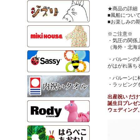
★商品の詳細
■風船につい
■お楽しみの
※ご注意※
・気圧の関係
（海外・北海
・バルーンの
がはがれ落ち
・バルーンに
・ラッピング
出産祝い だ
誕生日プレゼ
ウェディング