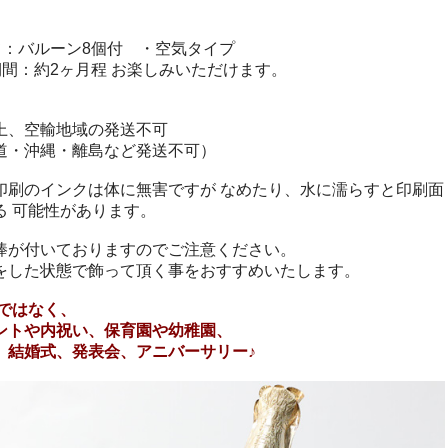
て：バルーン8個付 ・空気タイプ
期間：約2ヶ月程 お楽しみいただけます。
上、空輸地域の発送不可
道・沖縄・離島など発送不可）
印刷のインクは体に無害ですが なめたり、水に濡らすと印刷面
る 可能性があります。
棒が付いておりますのでご注意ください。
をした状態で飾って頂く事をおすすめいたします。
けではなく、
ントや内祝い、保育園や幼稚園、
、結婚式、発表会、アニバーサリー♪