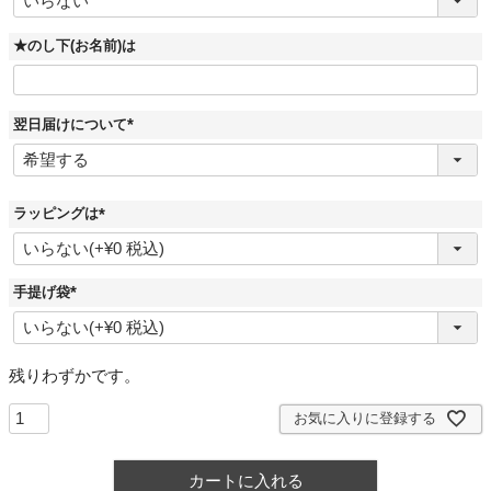
須
)
★のし下(お名前)は
翌日届けについて
(
必
須
)
ラッピングは
(
必
須
)
手提げ袋
(
必
須
)
残りわずかです。
お気に入りに登録する
カートに入れる