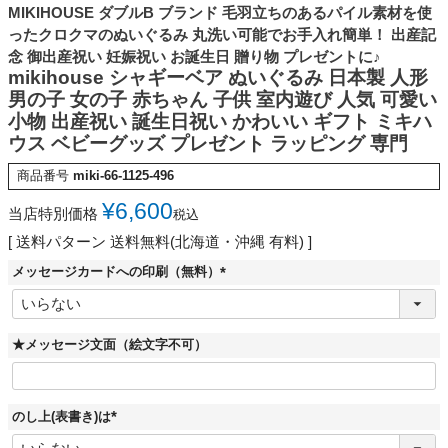
MIKIHOUSE ダブルB ブランド 毛羽立ちのあるパイル素材を使
ったクロクマのぬいぐるみ 丸洗い可能でお手入れ簡単！ 出産記
念 御出産祝い 妊娠祝い お誕生日 贈り物 プレゼントに♪
mikihouse シャギーベア ぬいぐるみ 日本製 人形
男の子 女の子 赤ちゃん 子供 室内遊び 人気 可愛い
小物 出産祝い 誕生日祝い かわいい ギフト ミキハ
ウス ベビーグッズ プレゼント ラッピング 専門
商品番号
miki-66-1125-496
¥
6,600
当店特別価格
税込
送料パターン
送料無料(北海道・沖縄 有料)
メッセージカードへの印刷（無料）
(
必
須
)
★メッセージ文面（絵文字不可）
のし上(表書き)は
(
必