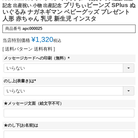
プリちぃビーンズ SPlus ぬ
記念 出産祝い 小物 出産記念
いぐるみ ナガネギマン ベビーグッズ プレゼント
人形 赤ちゃん 乳児 新生児 インスタ
商品番号
apc000025
¥
1,320
当店特別価格
税込
送料パターン
送料有料
メッセージカードへの印刷（無料）
(
必
須
)
のし上(表書き)は
(
必
須
)
★メッセージ文面（絵文字不可）
★のし下(お名前)は