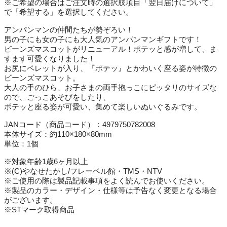
※ご希望の場合はご注文時の選択肢項目「翌日届けについて」
で「希望する」を選択してください。
アンパンマンの仲間たちが勢ぞろい！
男の子にも女の子にも大人気のアンパンマンギフトです！
ビーンズマスコットがリニューアル！ポテッと感が増して、ま
すます可愛くなりました！
お尻にペレットが入り、『ポテッ』とかわいく座る姿が特徴の
ビーンズマスコット。
大人の手のひら、お子さまの両手抱っこにピッタリのサイズな
ので、ごっこあそびをしたり、
ポテッと座る姿が可愛い、集めて楽しいぬいぐるみです。
JANコード（商品コード）：4979750782008
本体サイズ：約110×180×80mm
単位：1個
※対象年齢1歳6ヶ月以上
※(C)やなせたかし/フレーベル館・TMS・NTV
※ご使用の際は製品記載事項をよく読んでお使いください。
※製品のカラー・デザイン・仕様等は予告なく変更となる場合
がございます。
※STマーク取得商品