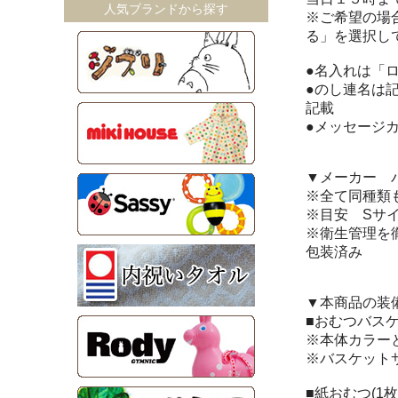
人気ブランドから探す
※ご希望の場
る」を選択し
●名入れは「
●のし連名は
記載
●メッセージカ
▼メーカー パ
※全て同種類
※目安 Sサイズ(
※衛生管理を
包装済み
▼本商品の装
■おむつバスケ
※本体カラー
※バスケットサイ
■紙おむつ(1