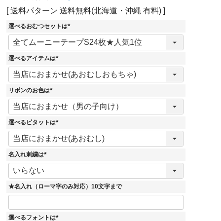
送料パターン
送料無料(北海道・沖縄 有料)
選べるおむつセットは
(
必
須
)
選べるアイテムは
(
必
須
)
リボンのお色は
(
必
須
)
選べるビタットは
(
必
須
)
名入れ刺繍は
(
必
須
)
★名入れ（ローマ字のみ対応）10文字まで
選べるフォントは