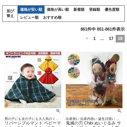
価格が安い順
価格が高い順
新着順
登録順
優先度順
並び
替え
レビュー順
おすすめ順
861
件中
851
-
861
件表示
1
…
17
18
男の子にも女の子にも大人気のミキ
出産祝い 出産内祝い 誕生日祝い 入
ハウスギフト
リバーシブルマント ベビーマ
園 入学 幼稚園 保育園 お祝い 御祝い
鬼滅の刃 Chibi ぬいぐるみ サ
贈り物 キッズ ギフト セット ラッピ