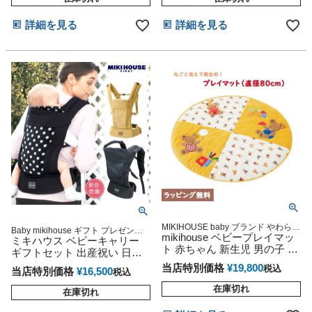
ビー お父さん お母さん クリ
スマス ハロウィン バレンタ
詳細を見る
詳細を見る
イン 七五三 初節句 子供の日
ギフトセット 人気 端午の節
句 ひな祭り
MIKIHOUSE baby ブランド やわらか
Baby mikihouse ギフト プレゼント
なパステルイエローとミキハウスベ
mikihouse ベビープレイマッ
ラッピング
ミキハウス ベビーキャリー
ア柄のベビープレイマット 直径
ト 赤ちゃん 新生児 男の子 女
ギフトセット 出産祝い 日本
80cm ベビーグッズ 出産準備 出産記
の子 出産祝い人気 流行 可愛
製 人気 可愛い お洒落
念 出産祝い 贈り物 プレゼント
当店特別価格
¥
19,800
税込
当店特別価格
¥
16,500
い ぬいぐるみ プレゼント ベ
税込
ビーマット ベビーグッズ フ
在庫切れ
在庫切れ
ロアマット ラグマット ミキ
ハウス 専門