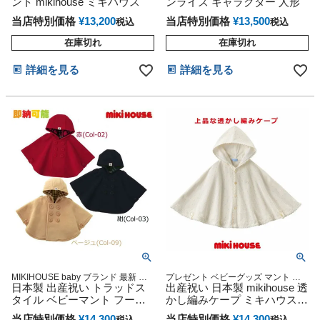
ント mikihouse ミキハウス
ンライズ キャラクター 人形
ング プレゼント 専門
当店特別価格
¥
13,200
当店特別価格
¥
13,500
税込
税込
在庫切れ
在庫切れ
詳細を見る
詳細を見る
MIKIHOUSE baby ブランド 最新 オ
プレゼント ベビーグッズ マント 可
ンライン フリーサイズ(70-90cm)６
日本製 出産祝い トラッドス
愛い 人気 フリーサイズ 赤ちゃん用
出産祝い 日本製 mikihouse 透
ヶ月 ベージュ 赤 紺
男の子 女の子 UVカット対応 送料無
タイル ベビーマント フード
かし編みケープ ミキハウス
料 話題 専門
付き 赤ちゃん 子供服 男の子
ギフトセット
当店特別価格
¥
14,300
当店特別価格
¥
14,300
税込
税込