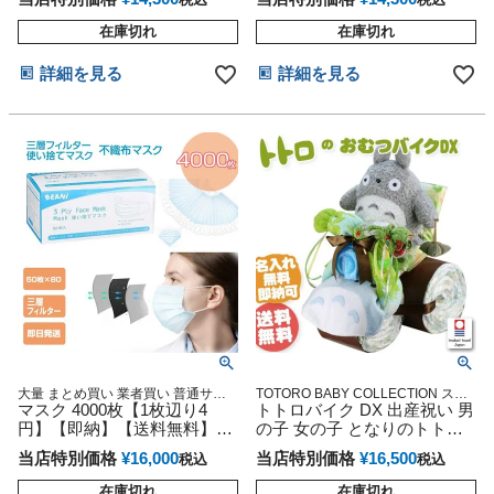
女の子
在庫切れ
在庫切れ
詳細を見る
詳細を見る
大量 まとめ買い 業者買い 普通サイ
TOTORO BABY COLLECTION スタ
ズ 大人 ますく mask PM2.5
マスク 4000枚【1枚辺り4
ジオジブリ アニメ キャラクター 出
トトロバイク DX 出産祝い 男
産記念 御出産祝い 誕生日祝い
円】【即納】【送料無料】花
の子 女の子 となりのトトロ
粉症対策 使い捨て レギュラ
おむつケーキ 思い出 赤ちゃ
当店特別価格
¥
16,000
当店特別価格
¥
16,500
税込
税込
ーサイズ
ん 子供 出産 マタニティ マタ
ニティフォト パパ ママ ベイ
在庫切れ
在庫切れ