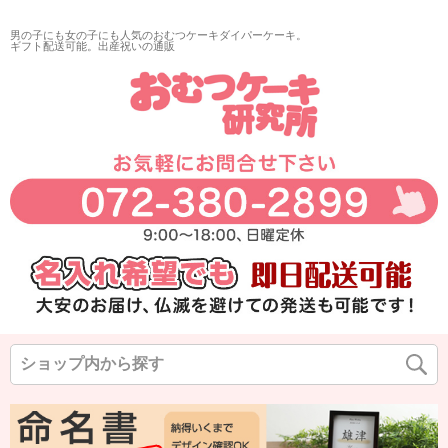
再入荷
男の子にも女の子にも人気のおむつケーキダイパーケーキ。
翌日発送
ギフト配送可能。出産祝いの通販
サイズ
指定なし
◆
◆
◆
カラー
◆
◆
◆
在庫なし商品
在庫なし商品を表示しない
商品番号/JANコード