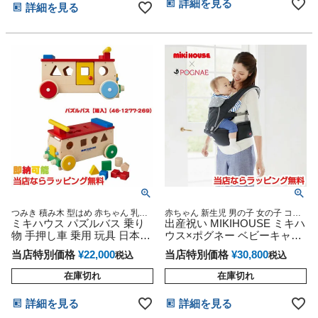
詳細を見る
詳細を見る
つみき 積み木 型はめ 赤ちゃん 乳幼
赤ちゃん 新生児 男の子 女の子 コラ
児 男の子 女の子 ベビーグッズ プレ
ミキハウス パズルバス 乗り
ボ ギフトセット ベビーグッズ ラッ
出産祝い MIKIHOUSE ミキハ
ゼント 贈り物 話題 専門
ピング 抱っこ紐 抱っこ おんぶ 前向
物 手押し車 乗用 玩具 日本製
ウス×ポグネー ベビーキャリ
き 対面 SG認証 送料無料
出産祝い 知育 遊び 木馬 木製
ア
当店特別価格
¥
22,000
当店特別価格
¥
30,800
税込
税込
在庫切れ
在庫切れ
詳細を見る
詳細を見る