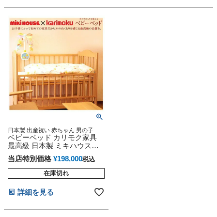
日本製 出産祝い 赤ちゃん 男の子 女
の子 mikihouse
ベビーベッド カリモク家具
最高級 日本製 ミキハウス
mikihouse
当店特別価格
¥
198,000
税込
在庫切れ
詳細を見る