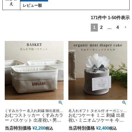
え
レビュー順
171
件中
1
-
50
件表示
1
2
…
4
くすみカラー 名入れ刺繍 御出産祝い
名入れギフト タオル付 オーガニック
誕生日祝い
おむつストッカー くすみカラ
妊娠祝い 御出産祝い 出産記念 名入
おむつケーキ ミニ 刺繍 出産
れ刺繍 手作り ミニタオル ハンカチ
ー バスケット 出産祝い 男の
祝い ミニオムツケーキ 今治
オーダーメイド ベビーグッズ プレゼ
子 女の子 おむつボックス 赤
タオル 可愛い 男の子 女の子
ント
当店特別価格
¥
2,200
当店特別価格
¥
2,400
税込
税込
ちゃん 名入れ刺繍 名前入り
男女兼用 妊婦ママ オーガニ