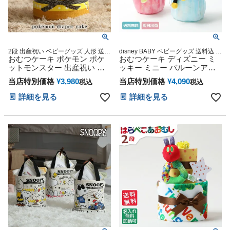
2段 出産祝い ベビーグッズ 人形 送料
disney BABY ベビーグッズ 送料込 電
無料 刺繍 名入れ 名前入り バスタオ
おむつケーキ ポケモン ポケ
報 結婚 誕生日 御出産祝い 妊娠祝い
おむつケーキ ディズニー ミ
ル ダイパーケーキ 専門
出産記念
ットモンスター 出産祝い ぬ
ッキー ミニー バルーンアー
いぐるみ ピカチュウ 思い出
ト
当店特別価格
¥
3,980
当店特別価格
¥
4,090
税込
税込
赤ちゃん 子供 出産 マタニテ
ィ フォト パパ ママ ベイビー
詳細を見る
詳細を見る
お父さん お母さん クリスマ
ス ハロウィン バレンタイン
七五三 初節句 子供の日 ギフ
トセット 人気 端午の節句 ひ
な祭り 男の子 女の子