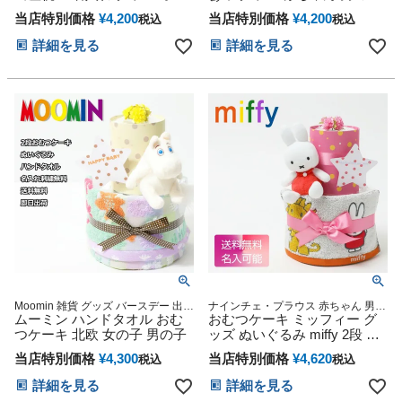
ツケーキ ぬいぐるみ 人形 28
女の子 出産祝い
当店特別価格
¥
4,200
当店特別価格
¥
4,200
税込
税込
種類 ループタオル 男の子 女
の子 ギフト ダイパーケーキ
詳細を見る
詳細を見る
思い出 赤ちゃん 子供 出産 マ
タニティ ベイビー お父さん
お母さん クリスマス ハロウ
ィン バレンタイン 七五三 初
節句 子供の日 ギフトセット
人気 端午の節句 ひな祭り
Moomin 雑貨 グッズ バースデー 出産
ナインチェ・プラウス 赤ちゃん 男の
記念 御出産祝い 妊娠祝い 出産内祝
ムーミン ハンドタオル おむ
子 女の子 人形 送料無料 刺繍 名入れ
おむつケーキ ミッフィー グ
い 授かり婚 100日御祝い お名前刺繍
名前入り バスタオル ダイパーケーキ
つケーキ 北欧 女の子 男の子
ッズ ぬいぐるみ miffy 2段 出
送料込 送料無料 幸せカップルの方へ
専門
産祝い
サプライズプレゼントに是非
当店特別価格
¥
4,300
当店特別価格
¥
4,620
税込
税込
詳細を見る
詳細を見る