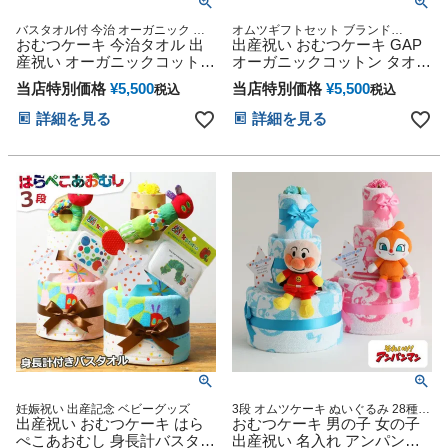
バスタオル付 今治 オーガニック 妊
オムツギフトセット ブランド
娠祝い 御出産祝い 出産記念 オムツ
おむつケーキ 今治タオル 出
BABYGAP
出産祝い おむつケーキ GAP
ケーキ ベビーシャワー 妊娠祝い 御
産祝い オーガニックコットン
オーガニックコットン タオル
出産祝い 出産記念 オムツケーキ
日本製 名前入り 2段 バスタオ
ソックス スタイ 2段 男の子
当店特別価格
¥
5,500
当店特別価格
¥
5,500
税込
税込
ル オムツケーキ 男の子 女の
女の子 ベビー 名入れ 刺繍 名
子 乳幼児 ベビー ダイパーケ
前入り ギャップ マタニティ
詳細を見る
詳細を見る
ーキ 赤ちゃん
ギフトセット インスタ
妊娠祝い 出産記念 ベビーグッズ
3段 オムツケーキ ぬいぐるみ 28種類
出産祝い おむつケーキ はら
スポーツタオル付き 送料無料 ギフト
おむつケーキ 男の子 女の子
キャラクター ダイパーケーキ 豪華
ぺこあおむし 身長計バスタオ
出産祝い 名入れ アンパンマ