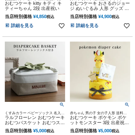
祝い サンリオ キャラクター 人気 可
おむつケーキ kitty キティ キ
タオル カラフル イエロー インスタ
おむつケーキ おさるのジョー
愛い オシャレ 出産祝 メモリアル お
名入れ 名前入り 刺繍 ベビーシャワ
ティーちゃん 2段 出産祝い
ジ ぬいぐるみ 人形 グッズ 出
洒落 出産記念品のギフトセット
ー ダイパーケーキ 専門
産祝い 思い出 赤ちゃん 子供
SANRIO
当店特別価格
¥
4,850
当店特別価格
¥
4,900
税込
税込
出産 マタニティ マタニティ
フォト パパ ママ ベイビー お
詳細を見る
詳細を見る
父さん お母さん クリスマス
ハロウィン バレンタイン 七
五三 初節句 子供の日 ギフト
セット 人気 端午の節句 ひな
祭り
くすみカラー ベビーソックス 名入れ
赤ちゃん 男の子 女の子人形 送料無
刺繍 御出産祝い 誕生日祝い
ラルフローレン おむつケーキ
料 刺繍 名入れ 名前入り バスタオル
おむつケーキ ポケモン ポケ
ダイパーケーキ 専門
おむつバスケット おむつスト
ットモンスター 3段 出産祝い
ッカー ボックス ギフトセッ
身長計バスタオル モンポケ
当店特別価格
¥
5,000
当店特別価格
¥
5,000
税込
税込
ト 出産祝い 赤ちゃん 男の子
monpoke ピカチュウ ゲンガ