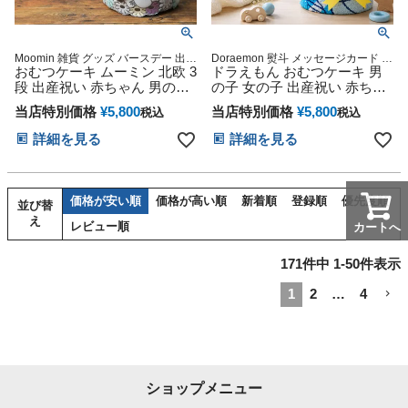
Moomin 雑貨 グッズ バースデー 出産
Doraemon 熨斗 メッセージカード ラ
記念 御出産祝い 妊娠祝い 出産内祝
おむつケーキ ムーミン 北欧 3
ッピング 送料無料 御出産御祝い 双
ドラえもん おむつケーキ 男
い 授かり婚 100日御祝い お名前刺繍
子様 兄弟 姉妹 妊娠御祝い 出産記念
段 出産祝い 赤ちゃん 男の子
の子 女の子 出産祝い 赤ちゃ
送料込 送料無料 幸せカップルの方へ
日 誕生日御祝い 結婚御祝い おしり
女の子 思い出 赤ちゃん 子供
ん
サプライズプレゼントに是非
ふきのフタ ダイパーケーキ 3段
当店特別価格
¥
5,800
当店特別価格
¥
5,800
税込
税込
出産 マタニティ フォト パパ
ママ ベイビー お父さん お母
詳細を見る
詳細を見る
さん クリスマス ハロウィン
バレンタイン 七五三 初節句
子供の日 ギフトセット 人気
端午の節句 ひな祭り 男の子
価格が安い順
価格が高い順
新着順
登録順
優先度順
並び替
女の子
え
レビュー順
カートへ
171
件中
1
-
50
件表示
1
2
…
4
ショップメニュー