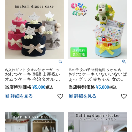
ハロウィン バレンタイン 七
五三 初節句 子供の日 ギフト
セット 端午の節句 ひな祭り
名入れギフト タオル付 オーガニック
男の子 女の子 送料無料 タオル 名入
妊娠祝い 御出産祝い 出産記念 名入
おむつケーキ 刺繍 出産祝い
れ 名前入り 刺繍 ベビーシャワー
おむつケーキ いないいないば
れ刺繍 手作り タオル ハンカチ オー
オムツケーキ 今治タオル 可
ぁっ グッズ 赤ちゃん 女の子
ダーメイド ベビーグッズ プレゼント
愛い 男の子 女の子 男女兼用
男の子 出産祝い 思い出 赤ち
当店特別価格
¥
5,000
当店特別価格
¥
5,000
税込
税込
妊婦ママ オーガニックタオル
ゃん 子供 出産 マタニティ マ
ダイパーケーキ ギフトセット
タニティフォト パパ ママ ベ
詳細を見る
詳細を見る
シンプル ぬいぐるみ 人形 赤
イビー お父さん お母さん ク
ちゃん 専門 出産記念品 誕生
リスマス ハロウィン バレン
日 赤ちゃん 子供 出産 ベイビ
タイン 七五三 初節句 子供の
ー クリスマス ハロウィン バ
日 ギフトセット 人気 端午の
レンタイン 初節句 子供の日
節句 ひな祭り
ギフトセット 人気