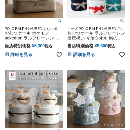
POLO RALPH LAUREN おむつボッ
キッズ POLO RALPH LAUREN 用品
クス お試し ずっと使える 長く使え
おむつケーキ ポケモン
マタニティ 送料無料 豪華 赤ちゃん
おむつケーキ ラルフローレン
る 実用品 便利 御出産祝い 人気 ママ
専門
pokemon ラルフローレン 出
出産祝い 今治タオル 男の子
用品 子育て Baby shower 贈り物 小
産祝い ギフトセット バスケ
女の子 オーガニックコットン
物 可愛い 人気 流行 誕生日 出産記念
当店特別価格
¥
5,300
当店特別価格
¥
5,500
税込
税込
ット ボックス ストッカー ケ
ベビー ソックス POLO
妊娠祝い
ース ピカチュウ 男の子 女の
RALPH LAUREN 思い出 赤ち
詳細を見る
詳細を見る
子 赤ちゃん POLO RALPH
ゃん 子供 出産 マタニティ マ
LAUREN くすみカラー ベビ
タニティフォト パパ ママ ベ
ー ソックス 子供 出産 クリス
イビー お父さん お母さん ク
マス ハロウィン バレンタイ
リスマス ハロウィン バレン
ン 七五三 初節句 子供の日 ギ
タイン 七五三 初節句 子供の
フトセット 人気 端午の節句
日 ギフトセット 人気
ひな祭り