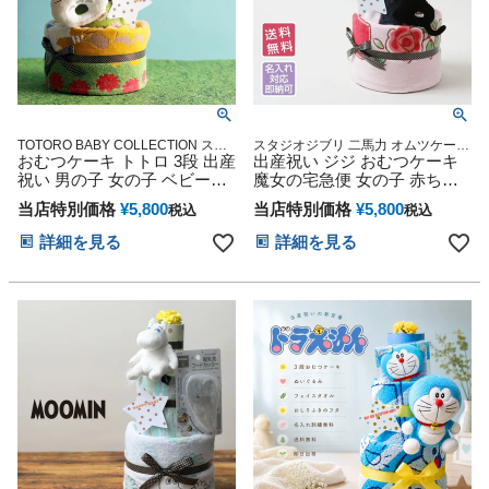
TOTORO BABY COLLECTION スタ
スタジオジブリ 二馬力 オムツケーキ
ジオジブリ アニメ キャラクター 出
おむつケーキ トトロ 3段 出産
アニメ キャラクター
出産祝い ジジ おむつケーキ
産記念 御出産祝い 誕生日祝い
祝い 男の子 女の子 ベビーグ
魔女の宅急便 女の子 赤ちゃ
ッズ ギフトセット 思い出 赤
ん ジブリ グッズ ガラガラ 人
当店特別価格
¥
5,800
当店特別価格
¥
5,800
税込
税込
ちゃん 子供 出産 マタニティ
形 思い出 赤ちゃん 子供 出産
マタニティフォト パパ ママ
マタニティ マタニティフォト
詳細を見る
詳細を見る
ベイビー お父さん お母さん
パパ ママ ベイビー お父さん
クリスマス ハロウィン バレ
お母さん クリスマス ハロウ
ンタイン 七五三 初節句 子供
ィン バレンタイン 七五三 初
の日 ギフトセット 人気 端午
節句 子供の日 ギフトセット
の節句 ひな祭り
人気 端午の節句 ひな祭り