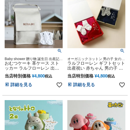
の節句 ひな祭り
Baby shower 贈り物 誕生日 出産記念
オーガニックコットン 男の子 女の子
人気 可愛い 豪華 オンライン オムツ
おむつケーキ 革ケース スト
ベビーソックス 名入れ刺繍 日本製
ラルフローレン ギフトセット
ケーキ カラフル インスタ ベビーギ
スタイ
ッカー ラルフローレン 出産
出産祝い 赤ちゃん 男の子 女
フト
祝い 1位 男の子 女の子 くす
の子 POLO RALPH LAUREN
当店特別価格
¥
4,800
当店特別価格
¥
4,800
税込
税込
みカラー ベビー ソックス
思い出 赤ちゃん おむつ 子供
POLO RALPH LAUREN 名入
出産 マタニティ マタニティ
詳細を見る
詳細を見る
れ 刺繍 名前入り ギフトセッ
フォト パパ ママ ベイビー お
ト 赤ちゃん 子供 出産 マタニ
父さん お母さん クリスマス
ティ パパ ママ ベイビー お父
ハロウィン バレンタイン 七
さん お母さん クリスマス ハ
五三 初節句 子供の日 ギフト
ロウィン バレンタイン 七五
セット 人気 端午の節句 ひな
三 初節句 子供の日 人気 収納
祭り