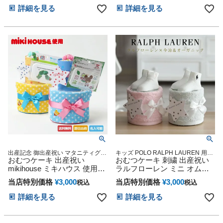
ベビー 実用品 ボックス ケー
ックタオル ダイパーケーキ
詳細を見る
詳細を見る
ス ストレージ
ギフトセット シンプル 赤ち
ゃん 専門 ギフト 出産記念品
誕生日 赤ちゃん 子供 出産 ベ
イビー クリスマス ハロウィ
ン バレンタイン 七五三 初節
句 子供の日 ギフトセット 人
気
出産記念 御出産祝い マタニティグッ
キッズ POLO RALPH LAUREN 用品
ズ Baby shower マタニティ
おむつケーキ 出産祝い
マタニティ 送料無料 豪華 赤ちゃん
おむつケーキ 刺繍 出産祝い
専門
mikihouse ミキハウス 使用
ラルフローレン ミニ オムツ
Sassy 2段
ケーキ POLO RALPH
当店特別価格
¥
3,000
当店特別価格
¥
3,000
税込
税込
LAUREN 今治タオル オーガ
ニック 可愛い 男の子 女の子
詳細を見る
詳細を見る
男女兼用 ベビー ソックス ダ
イパーケーキ 赤ちゃん ハロ
ウィン 出産 クリスマス ハロ