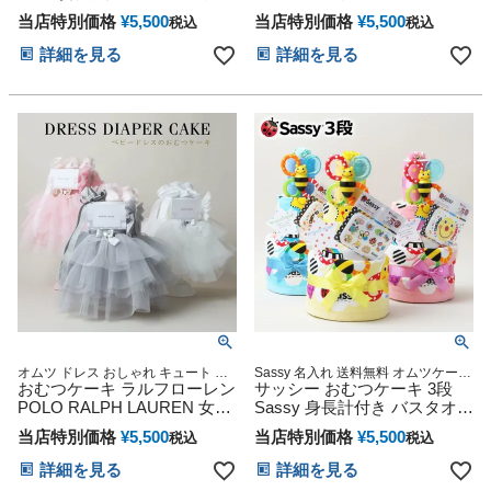
赤ちゃん インスタ
ル 赤ちゃん 男の子 女の子 ギ
ン 思い出 赤ちゃん 子供 出産
当店特別価格
¥
5,500
当店特別価格
¥
5,500
税込
税込
フトセット プレゼント 思い
マタニティ マタニティフォト
出 赤ちゃん 子供 出産 マタニ
パパ ママ ベイビー お父さん
詳細を見る
詳細を見る
ティ マタニティフォト パパ
お母さん クリスマス ハロウ
ママ ベイビー お父さん お母
ィン バレンタイン 七五三 初
さん クリスマス ハロウィン
節句 子供の日 ギフトセット
バレンタイン 七五三 初節句
人気 端午の節句 ひな祭り
子供の日 ギフトセット 人気
端午の節句 ひな祭り
オムツ ドレス おしゃれ キュート キ
Sassy 名入れ 送料無料 オムツケーキ
ッズ マタニティ 可愛い 送料無料 豪
おむつケーキ ラルフローレン
ベビー 女の子 男の子 双子 歯固め ビ
サッシー おむつケーキ 3段
華 赤ちゃん 専門
タット sassy サッシー メリーズ パン
POLO RALPH LAUREN 女の
Sassy 身長計付き バスタオル
パース 1歳 誕生日 出産祝い おむつケ
子 出産祝い ドレス ダイパー
出産祝い 思い出 赤ちゃん 子
ーキ 妊娠祝い プレゼント
当店特別価格
¥
5,500
当店特別価格
¥
5,500
税込
税込
ケーキ チュチュ オムツケー
供 出産 マタニティ マタニテ
キ スカート ヘアバンド ソッ
ィフォト パパ ママ ベイビー
詳細を見る
詳細を見る
クス ベビー 思い出 赤ちゃん
お父さん お母さん クリスマ