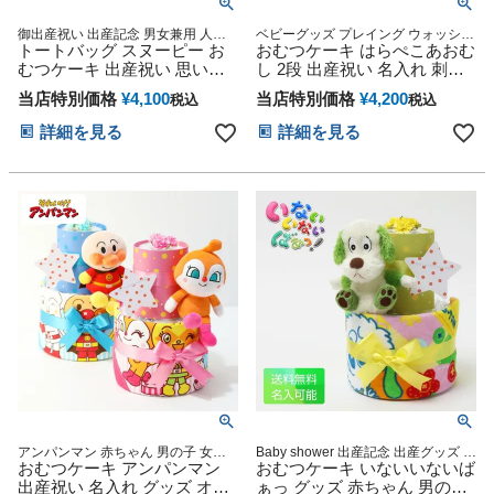
御出産祝い 出産記念 男女兼用 人気
ベビーグッズ プレイング ウォッシュ
グッズ マタニティ 名前タオル ネー
トートバッグ スヌーピー お
タオル プレゼント 赤ちゃん 男の子
おむつケーキ はらぺこあおむ
ムタオル
女の子 オムツケーキ 専門
むつケーキ 出産祝い 思い出
し 2段 出産祝い 名入れ 刺繍
赤ちゃん 子供 出産 マタニテ
名前入り 送料無料 思い出 赤
当店特別価格
¥
4,100
当店特別価格
¥
4,200
税込
税込
ィ フォト パパ ママ ベイビー
ちゃん 子供 出産 マタニティ
お父さん お母さん クリスマ
フォト パパ ママ ベイビー お
詳細を見る
詳細を見る
ス ハロウィン バレンタイン
父さん お母さん クリスマス
七五三 初節句 子供の日 ギフ
ハロウィン バレンタイン 七
トセット 人気 端午の節句 ひ
五三 初節句 子供の日 ギフト
な祭り 男の子 女の子
セット 人気 端午の節句 ひな
祭り 男の子 女の子
アンパンマン 赤ちゃん 男の子 女の
Baby shower 出産記念 出産グッズ マ
子 姉妹 妊娠祝い 誕生日祝い 出産記
おむつケーキ アンパンマン
タニティ 妊婦ママ 御出産祝い 妊娠
おむつケーキ いないいないば
念 ベビーグッズ オモチャ
祝い 誕生日祝い
出産祝い 名入れ グッズ オム
ぁっ グッズ 赤ちゃん 男の子