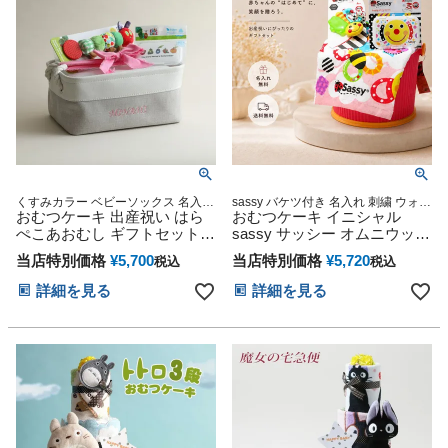
くすみカラー ベビーソックス 名入れ
sassy バケツ付き 名入れ 刺繍 ウォッ
刺繍 御出産祝い 誕生日祝い
おむつケーキ 出産祝い はら
シュタオル 歯固め おもちゃ付 出産
おむつケーキ イニシャル
祝い 妊娠祝い プレゼント
ぺこあおむし ギフトセット
sassy サッシー オムニウッテ
バスケット ボックス ストッ
ィ 出産祝い ラルフローレン
当店特別価格
¥
5,700
当店特別価格
¥
5,720
税込
税込
カー ケース イニシャル 男の
ベビーソックス はらぺこあお
子 女の子 赤ちゃん 名入れ 刺
むし くまのがっこう バケツ
詳細を見る
詳細を見る
繍 名前入り くすみカラー ひ
男の子 女の子 赤ちゃん
な祭り 節句 思い出 赤ちゃん
子供 出産 パパ ママ ベイビー
お父さん お母さん クリスマ
ス ハロウィン バレンタイン
七五三 初節句 子供の日 人気