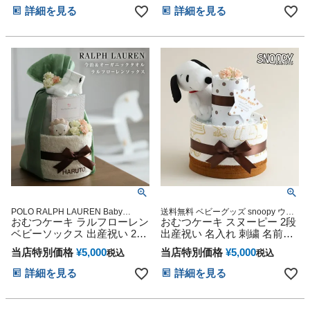
女の子 POLO RALPH
ー 思い出 赤ちゃん 子供 出産
詳細を見る
詳細を見る
LAUREN くすみカラー 思い
マタニティ ベイビー お父さ
出 赤ちゃん 子供 出産 マタニ
ん お母さん クリスマス ハロ
ティ ベイビー お父さん お母
ウィン バレンタイン 七五三
さん クリスマス ハロウィン
初節句 子供の日 ギフトセッ
バレンタイン 七五三 初節句
ト 人気 端午の節句 ひな祭り
子供の日 人気 端午の節句 ひ
な祭り
POLO RALPH LAUREN Baby
送料無料 ベビーグッズ snoopy ウォ
shower sassy 贈り物 誕生日 出産記
おむつケーキ ラルフローレン
ッシュタオル プレゼント
おむつケーキ スヌーピー 2段
念 人気 オンライン オムツケーキ カ
ベビーソックス 出産祝い 2段
出産祝い 名入れ 刺繍 名前入
ラフル インスタ くすみカラー 今治
名入れ 男の子 女の子 POLO
り 送料無料
タオル オーガニック
当店特別価格
¥
5,000
当店特別価格
¥
5,000
税込
税込
RALPH LAUREN 七夕 くすみ
カラー 今治タオル オーガニ
詳細を見る
詳細を見る
ック ダイパーケーキ オシャ
レ 可愛い ママ 大人気 赤ちゃ
ん 出産 ベイビー クリスマス