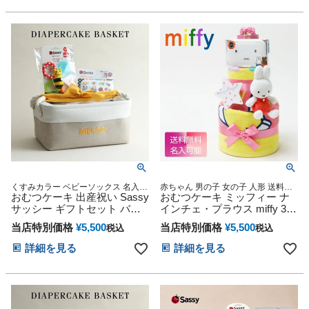
子供 出産 ベイビー お父さん
ス ハロウィン バレンタイン
お母さん クリスマス ハロウ
七五三 初節句 子供の日 ギフ
ィン バレンタイン 七五三 初
トセット 人気 端午の節句 ひ
節句 子供の日 ギフトセット
な祭り
人気 端午の節句 ひな祭り
くすみカラー ベビーソックス 名入れ
赤ちゃん 男の子 女の子 人形 送料無
刺繍 御出産祝い 誕生日祝い
おむつケーキ 出産祝い Sassy
料 刺繍 名入れ 名前入り バスタオル
おむつケーキ ミッフィー ナ
ダイパーケーキ 専門
サッシー ギフトセット バス
インチェ・プラウス miffy 3段
ケット ボックス ストッカー
出産祝い 思い出 赤ちゃん 子
当店特別価格
¥
5,500
当店特別価格
¥
5,500
税込
税込
ケース イニシャル 男の子 女
供 出産 マタニティ フォト パ
の子 赤ちゃん 名入れ 刺繍 名
パ ママ ベイビー お父さん お
詳細を見る
詳細を見る
前入り くすみカラー ひな祭
母さん クリスマス ハロウィ
り 節句
ン バレンタイン 七五三 初節
句 子供の日 ギフトセット 人
気 端午の節句 ひな祭り 男の
子 女の子