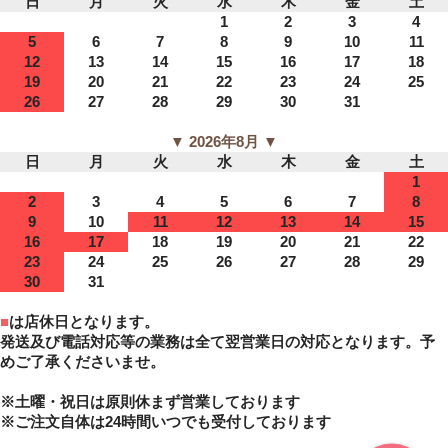
日
月
火
水
木
金
土
1
2
3
4
5
6
7
8
9
10
11
12
13
14
15
16
17
18
19
20
21
22
23
24
25
26
27
28
29
30
31
▼ 2026年8月 ▼
日
月
火
水
木
金
土
1
2
3
4
5
6
7
8
9
10
11
12
13
14
15
16
17
18
19
20
21
22
23
24
25
26
27
28
29
30
31
■
は店休日となります。
発送及び電話対応等の業務は全て翌営業日の対応となります。予
めご了承くださいませ。
※土曜・祝日は原則休まず営業しております
※ご注文自体は24時間いつでも受付しております