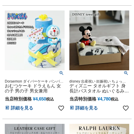
Doraemon ダイパーケーキ パンパー
disney 出産祝い 妊娠祝い ちょっと
ス ムーニー メリーズ GOO.N いずれ
おむつケーキ ドラえもん 女
したプレゼントに最適 バスタオル付
ディズニー タオルギフト 身
か×15枚(S,M,L)※パンツタイプは12
ギフトセット 送料無料
の子 男の子 男女兼用
長計バスタオル ぬいぐるみ
枚 ベビーシャワー 2段 ご出産祝い 出
プーさん 名入れ 刺繍 出産祝
産内祝い 送料込 送料無料 人気
当店特別価格
¥
4,650
当店特別価格
¥
4,780
税込
税込
い プレゼント 赤ちゃん 男の
子 女の子 可愛い 人気 ギフト
詳細を見る
詳細を見る
セット 端午の節句 ラッピン
グ 思い出 赤ちゃん 子供 出産
クリスマス ハロウィン バレ
ンタイン 七五三 初節句 子供
の日 ギフトセット 人気 端午