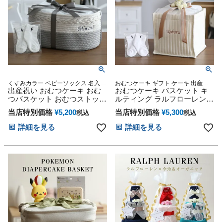
くすみカラー ベビーソックス 名入れ
おむつケーキ ギフト ケーキ 出産
刺繍 御出産祝い 誕生日祝い
出産祝い おむつケーキ おむ
Baby shower 贈り物 誕生日 出産記念
おむつケーキ バスケット キ
人気 可愛い 豪華 オンライン オムツ
つバスケット おむつストッカ
ルティング ラルフローレン
ケーキ カラフル インスタ ベビーギ
ー ボックス ラルフローレン
出産祝い 1位 男の子 女の子
フト
当店特別価格
¥
5,200
当店特別価格
¥
5,300
税込
税込
ギフトセット 赤ちゃん 男の
ベビー ソックス POLO
子 女の子 POLO RALPH
RALPH LAUREN 名入れ 刺繍
詳細を見る
詳細を見る
LAUREN 思い出 赤ちゃん 子
名前入り ギフトセット おむ
供 出産 マタニティ マタニテ
つストッカー イニシャル 赤
ィフォト パパ ママ ベイビー
ちゃん 人気 お試し ランキン
お父さん お母さん クリスマ
グ 誕生日 クリスマス ハロウ
ス ハロウィン バレンタイン
ィン バレンタイン 七五三 初
七五三 初節句 子供の日 ギフ
節句 子供の日 端午の節句 桃
トセット 人気
の節句 ひな祭り