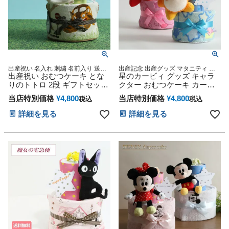
出産祝い 名入れ 刺繍 名前入り 送料
出産記念 出産グッズ マタニティ 妊
無料 ベビーグッズ スタジオジブリ
出産祝い おむつケーキ とな
婦ママ 御出産祝い 妊娠祝い 誕生日
星のカービィ グッズ キャラ
プレゼント 二馬力 赤ちゃん 男の子
祝い ハーフバースデー カービィ
りのトトロ 2段 ギフトセット
クター おむつケーキ カービ
女の子 オムツケーキ ミニタオル イ
プレゼント 思い出 赤ちゃん
ィ ゲーム ワドルディ ぬいぐ
ンスタ
当店特別価格
¥
4,800
当店特別価格
¥
4,800
税込
税込
子供 出産 マタニティ フォト
るみ 2段 出産祝い ベビーグッ
パパ ママ ベイビー お父さん
ズ 刺繍 名入れ 名前入り ダイ
詳細を見る
詳細を見る
お母さん クリスマス ハロウ
パーケーキ 思い出 赤ちゃん
ィン バレンタイン 七五三 初
子供 出産 フォト ベイビー ク
節句 子供の日 ギフトセット
リスマス ハロウィン バレン
人気 端午の節句 ひな祭り 男
タイン 七五三 初節句 子供の
の子 女の子
日 ギフトセット 人気 端午の
節句 ひな祭り 男の子 女の子