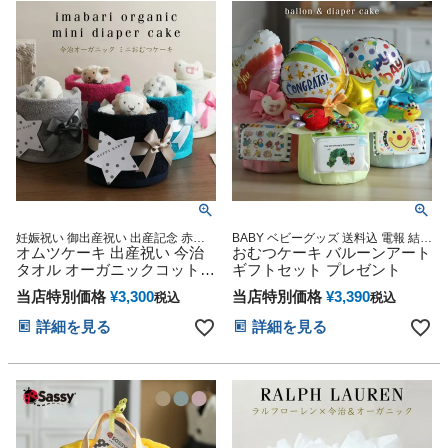
ウィン バレンタイン 七五三
初節句 子供の日 ギフトセッ
ト 人気 端午の節句 ひな祭り
妊娠祝い 御出産祝い 出産記念 赤ち
BABY ベビーグッズ 送料込 電報 結婚
ゃん ベビーシャワー プレゼント
オムツケーキ 出産祝い 今治
誕生日 御出産祝い 妊娠祝い 出産記
おむつケーキ バルーンアート
念
タオル オーガニックコットン
ギフトセット プレゼント
名前入り 日本製 おむつケー
当店特別価格
¥
3,300
当店特別価格
¥
3,390
税込
税込
キ ミニ imabaritowel 男の子
女の子 妊婦 ダイパーケーキ
詳細を見る
詳細を見る
思い出 赤ちゃん 子供 出産 ベ
イビー お父さん お母さん ク
リスマス ハロウィン バレン
タイン 七五三 初節句 子供の
日 ギフトセット 人気 端午の
節句 ひな祭り