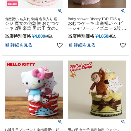
出産祝い 名入れ 刺繍 名前入り 送料
Baby shower Disney TDR TDS キャ
無料 ウォッシュタオル ベビーグッズ
ジジ 魔女の宅急便 おむつケ
ラクター グッズ 出産記念 御出産祝
おむつケーキ 出産祝い ベビ
プレゼント
い 記念日 妊娠祝い
ーキ 2段 豪華 男の子 女の子
ーシャワー ディズニー 2段 思
双子 姉妹 出産祝い
い出 赤ちゃん 子供 出産 マタ
当店特別価格
¥
4,800
当店特別価格
¥
4,850
税込
税込
ニティ マタニティフォト パ
パ ママ ベイビー お父さん お
詳細を見る
詳細を見る
母さん クリスマス ハロウィ
ン バレンタイン 七五三 初節
句 子供の日 ギフトセット 人
気 端午の節句 ひな祭り
お誕生日プレゼント 御出産祝い 妊娠
男の子 女の子 送料無料 ウォッシュ