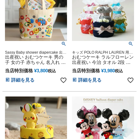
Sassy Baby shower diapercake 出産
キッズ POLO RALPH LAUREN 用品
記念 出産グッズ マタニティ 妊婦マ
出産祝い おむつケーキ 男の
マタニティ 送料無料 豪華 赤ちゃん
おむつケーキ ラルフローレン
マ 御出産祝い 妊娠祝い 誕生日祝い
専門
子 女の子 赤ちゃん 名入れ タ
出産祝い 今治 タオル 2段 男
ハーフバースデー
オル Sassy サッシー名前入り
の子 女の子 オーガニック コ
当店特別価格
¥
3,800
当店特別価格
¥
3,980
税込
税込
刺繍 おむつ7枚 流行 人気 可
ットン ベビー ソックス 思い
愛い お洒落 トートバッグ ラ
出 赤ちゃん 子供 出産 マタニ
詳細を見る
詳細を見る
ンチバッグ ショッピング ベ
ティ マタニティフォト パパ
ビーグッズ プレゼント カラ
ママ ベイビー お父さん お母
フル インスタ 出産記念品
さん クリスマス ハロウィン
バレンタイン 七五三 初節句
子供の日 ギフトセット 人気
端午の節句 ひな祭り